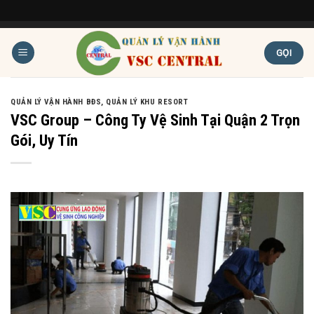
Skip
to
GỌI
content
QUẢN LÝ VẬN HÀNH BĐS
,
QUẢN LÝ KHU RESORT
VSC Group – Công Ty Vệ Sinh Tại Quận 2 Trọn
Gói, Uy Tín