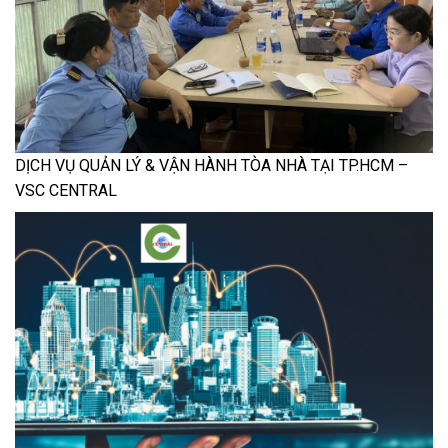
DỊCH VỤ QUẢN LÝ & VẬN HÀNH TÒA NHÀ TẠI TP.HCM –
VSC CENTRAL