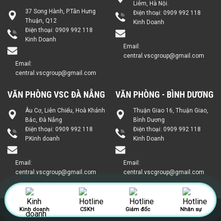
Liêm, Hà Nội.
37 Song Hành, P.Tân Hưng
Điện thoại:
0909 992 118
Thuận, Q12
Kinh Doanh
Điện thoại:
0909 992 118
Kinh Doanh
Email:
central.vscgroup@gmail.com
Email:
central.vscgroup@gmail.com
VĂN PHÒNG VSC ĐÀ NẴNG
VĂN PHÒNG - BÌNH DƯƠNG
Âu Cơ, Liên Chiểu, Hoà Khánh
Thuận Giao 16, Thuận Giao,
Bắc, Đà Nẵng
Bình Dương
Điện thoại:
0909 992 118
Điện thoại:
0909 992 118
P.Kinh doanh
Kinh Doanh
Email:
Email:
central.vscgroup@gmail.com
central.vscgroup@gmail.com
Copyright 2026 ©
https://vsccentral.com All right Reserved.
Kinh doanh
CSKH
Giám đốc
Nhân sự